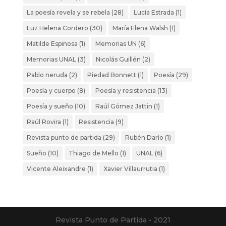
La poesía revela y se rebela
(28)
Lucía Estrada
(1)
Luz Helena Cordero
(30)
María Elena Walsh
(1)
Matilde Espinosa
(1)
Memorias UN
(6)
Memorias UNAL
(3)
Nicolás Guillén
(2)
Pablo neruda
(2)
Piedad Bonnett
(1)
Poesía
(29)
Poesía y cuerpo
(8)
Poesía y resistencia
(13)
Poesía y sueño
(10)
Raúl Gómez Jattin
(1)
Raúl Rovira
(1)
Resistencia
(9)
Revista punto de partida
(29)
Rubén Darío
(1)
Sueño
(10)
Thiago de Mello
(1)
UNAL
(6)
Vicente Aleixandre
(1)
Xavier Villaurrutia
(1)
Revista Punto de Partida • 2021