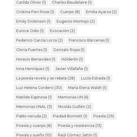
Carilda Oliver
(1)
Charles Baudelaire
(1)
Cristina Peri Rossi
(1)
Cuerpo
(8)
Emilia Ayarza
(2)
Emily Dickinson
(1)
Eugenio Montejo
(2)
Eunice Odio
(1)
Evocación
(2)
Federico García Lorca
(2)
Francisco Bárcenas
(1)
Gloria Fuertes
(1)
Gonzalo Rojas
(1)
Horacio Benavides
(1)
Hölderlin
(1)
Irina Henríquez
(1)
Javier Villafañe
(1)
La poesía revela y se rebela
(28)
Lucía Estrada
(1)
Luz Helena Cordero
(30)
María Elena Walsh
(1)
Matilde Espinosa
(1)
Memorias UN
(6)
Memorias UNAL
(3)
Nicolás Guillén
(2)
Pablo neruda
(2)
Piedad Bonnett
(1)
Poesía
(29)
Poesía y cuerpo
(8)
Poesía y resistencia
(13)
Poesía y sueño
(10)
Raúl Gómez Jattin
(1)