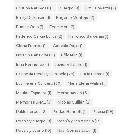
Cristina Peri Rossi
(1)
Cuerpo
(8)
Emilia Ayarza
(2)
Emily Dickinson
(1)
Eugenio Montejo
(2)
Eunice Odio
(1)
Evocación
(2)
Federico García Lorca
(2)
Francisco Bárcenas
(1)
Gloria Fuertes
(1)
Gonzalo Rojas
(1)
Horacio Benavides
(1)
Hölderlin
(1)
Irina Henríquez
(1)
Javier Villafañe
(1)
La poesía revela y se rebela
(28)
Lucía Estrada
(1)
Luz Helena Cordero
(30)
María Elena Walsh
(1)
Matilde Espinosa
(1)
Memorias UN
(6)
Memorias UNAL
(3)
Nicolás Guillén
(2)
Pablo neruda
(2)
Piedad Bonnett
(1)
Poesía
(29)
Poesía y cuerpo
(8)
Poesía y resistencia
(13)
Poesía y sueño
(10)
Raúl Gómez Jattin
(1)