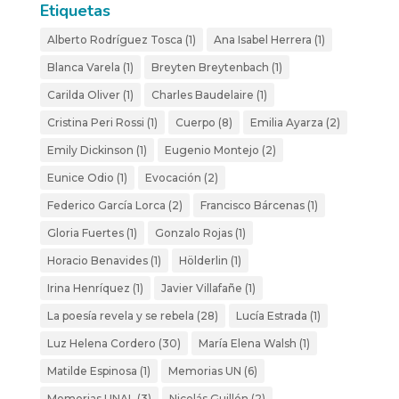
Etiquetas
Alberto Rodríguez Tosca
(1)
Ana Isabel Herrera
(1)
Blanca Varela
(1)
Breyten Breytenbach
(1)
Carilda Oliver
(1)
Charles Baudelaire
(1)
Cristina Peri Rossi
(1)
Cuerpo
(8)
Emilia Ayarza
(2)
Emily Dickinson
(1)
Eugenio Montejo
(2)
Eunice Odio
(1)
Evocación
(2)
Federico García Lorca
(2)
Francisco Bárcenas
(1)
Gloria Fuertes
(1)
Gonzalo Rojas
(1)
Horacio Benavides
(1)
Hölderlin
(1)
Irina Henríquez
(1)
Javier Villafañe
(1)
La poesía revela y se rebela
(28)
Lucía Estrada
(1)
Luz Helena Cordero
(30)
María Elena Walsh
(1)
Matilde Espinosa
(1)
Memorias UN
(6)
Memorias UNAL
(3)
Nicolás Guillén
(2)