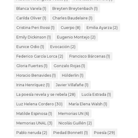
Blanca Varela
(1)
Breyten Breytenbach
(1)
Carilda Oliver
(1)
Charles Baudelaire
(1)
Cristina Peri Rossi
(1)
Cuerpo
(8)
Emilia Ayarza
(2)
Emily Dickinson
(1)
Eugenio Montejo
(2)
Eunice Odio
(1)
Evocación
(2)
Federico García Lorca
(2)
Francisco Bárcenas
(1)
Gloria Fuertes
(1)
Gonzalo Rojas
(1)
Horacio Benavides
(1)
Hölderlin
(1)
Irina Henríquez
(1)
Javier Villafañe
(1)
La poesía revela y se rebela
(28)
Lucía Estrada
(1)
Luz Helena Cordero
(30)
María Elena Walsh
(1)
Matilde Espinosa
(1)
Memorias UN
(6)
Memorias UNAL
(3)
Nicolás Guillén
(2)
Pablo neruda
(2)
Piedad Bonnett
(1)
Poesía
(29)