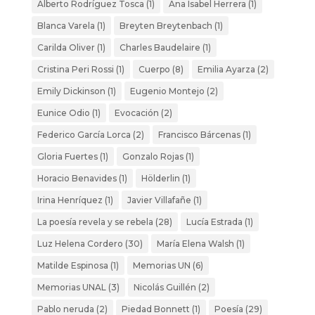
Alberto Rodríguez Tosca
(1)
Ana Isabel Herrera
(1)
Blanca Varela
(1)
Breyten Breytenbach
(1)
Carilda Oliver
(1)
Charles Baudelaire
(1)
Cristina Peri Rossi
(1)
Cuerpo
(8)
Emilia Ayarza
(2)
Emily Dickinson
(1)
Eugenio Montejo
(2)
Eunice Odio
(1)
Evocación
(2)
Federico García Lorca
(2)
Francisco Bárcenas
(1)
Gloria Fuertes
(1)
Gonzalo Rojas
(1)
Horacio Benavides
(1)
Hölderlin
(1)
Irina Henríquez
(1)
Javier Villafañe
(1)
La poesía revela y se rebela
(28)
Lucía Estrada
(1)
Luz Helena Cordero
(30)
María Elena Walsh
(1)
Matilde Espinosa
(1)
Memorias UN
(6)
Memorias UNAL
(3)
Nicolás Guillén
(2)
Pablo neruda
(2)
Piedad Bonnett
(1)
Poesía
(29)