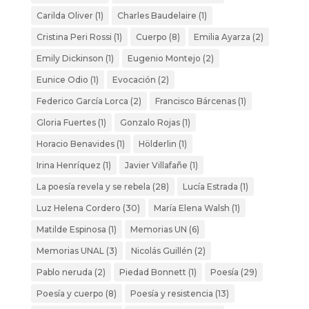
Carilda Oliver
(1)
Charles Baudelaire
(1)
Cristina Peri Rossi
(1)
Cuerpo
(8)
Emilia Ayarza
(2)
Emily Dickinson
(1)
Eugenio Montejo
(2)
Eunice Odio
(1)
Evocación
(2)
Federico García Lorca
(2)
Francisco Bárcenas
(1)
Gloria Fuertes
(1)
Gonzalo Rojas
(1)
Horacio Benavides
(1)
Hölderlin
(1)
Irina Henríquez
(1)
Javier Villafañe
(1)
La poesía revela y se rebela
(28)
Lucía Estrada
(1)
Luz Helena Cordero
(30)
María Elena Walsh
(1)
Matilde Espinosa
(1)
Memorias UN
(6)
Memorias UNAL
(3)
Nicolás Guillén
(2)
Pablo neruda
(2)
Piedad Bonnett
(1)
Poesía
(29)
Poesía y cuerpo
(8)
Poesía y resistencia
(13)