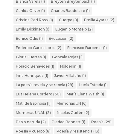
Blanca Varela
(1)
Breyten Breytenbach
(1)
Carilda Oliver
(1)
Charles Baudelaire
(1)
Cristina Peri Rossi
(1)
Cuerpo
(8)
Emilia Ayarza
(2)
Emily Dickinson
(1)
Eugenio Montejo
(2)
Eunice Odio
(1)
Evocación
(2)
Federico García Lorca
(2)
Francisco Bárcenas
(1)
Gloria Fuertes
(1)
Gonzalo Rojas
(1)
Horacio Benavides
(1)
Hölderlin
(1)
Irina Henríquez
(1)
Javier Villafañe
(1)
La poesía revela y se rebela
(28)
Lucía Estrada
(1)
Luz Helena Cordero
(30)
María Elena Walsh
(1)
Matilde Espinosa
(1)
Memorias UN
(6)
Memorias UNAL
(3)
Nicolás Guillén
(2)
Pablo neruda
(2)
Piedad Bonnett
(1)
Poesía
(29)
Poesía y cuerpo
(8)
Poesía y resistencia
(13)