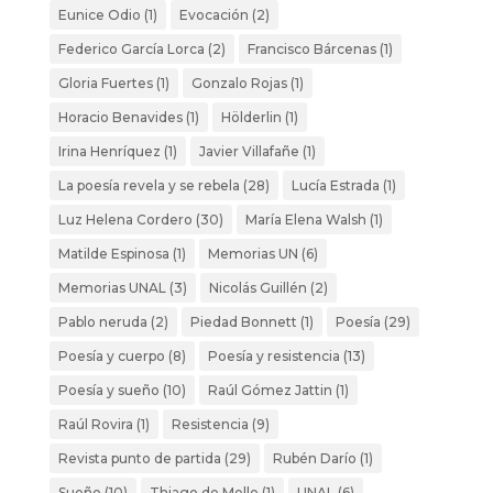
Eunice Odio
(1)
Evocación
(2)
Federico García Lorca
(2)
Francisco Bárcenas
(1)
Gloria Fuertes
(1)
Gonzalo Rojas
(1)
Horacio Benavides
(1)
Hölderlin
(1)
Irina Henríquez
(1)
Javier Villafañe
(1)
La poesía revela y se rebela
(28)
Lucía Estrada
(1)
Luz Helena Cordero
(30)
María Elena Walsh
(1)
Matilde Espinosa
(1)
Memorias UN
(6)
Memorias UNAL
(3)
Nicolás Guillén
(2)
Pablo neruda
(2)
Piedad Bonnett
(1)
Poesía
(29)
Poesía y cuerpo
(8)
Poesía y resistencia
(13)
Poesía y sueño
(10)
Raúl Gómez Jattin
(1)
Raúl Rovira
(1)
Resistencia
(9)
Revista punto de partida
(29)
Rubén Darío
(1)
Sueño
(10)
Thiago de Mello
(1)
UNAL
(6)