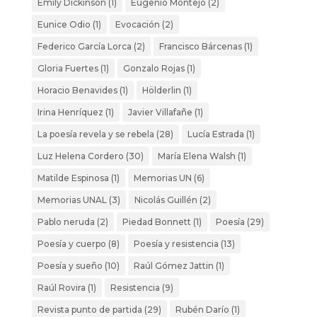
Emily Dickinson
(1)
Eugenio Montejo
(2)
Eunice Odio
(1)
Evocación
(2)
Federico García Lorca
(2)
Francisco Bárcenas
(1)
Gloria Fuertes
(1)
Gonzalo Rojas
(1)
Horacio Benavides
(1)
Hölderlin
(1)
Irina Henríquez
(1)
Javier Villafañe
(1)
La poesía revela y se rebela
(28)
Lucía Estrada
(1)
Luz Helena Cordero
(30)
María Elena Walsh
(1)
Matilde Espinosa
(1)
Memorias UN
(6)
Memorias UNAL
(3)
Nicolás Guillén
(2)
Pablo neruda
(2)
Piedad Bonnett
(1)
Poesía
(29)
Poesía y cuerpo
(8)
Poesía y resistencia
(13)
Poesía y sueño
(10)
Raúl Gómez Jattin
(1)
Raúl Rovira
(1)
Resistencia
(9)
Revista punto de partida
(29)
Rubén Darío
(1)