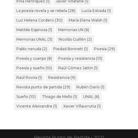
Irina Henríquez
(1)
Javier Villafañe
(1)
La poesía revela y se rebela
(28)
Lucía Estrada
(1)
Luz Helena Cordero
(30)
María Elena Walsh
(1)
Matilde Espinosa
(1)
Memorias UN
(6)
Memorias UNAL
(3)
Nicolás Guillén
(2)
Pablo neruda
(2)
Piedad Bonnett
(1)
Poesía
(29)
Poesía y cuerpo
(8)
Poesía y resistencia
(13)
Poesía y sueño
(10)
Raúl Gómez Jattin
(1)
Raúl Rovira
(1)
Resistencia
(9)
Revista punto de partida
(29)
Rubén Darío
(1)
Sueño
(10)
Thiago de Mello
(1)
UNAL
(6)
Vicente Aleixandre
(1)
Xavier Villaurrutia
(1)
Revista Punto de Partida • 2021