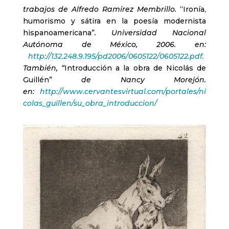
trabajos de Alfredo Ramírez Membrillo.
“Ironía,
humorismo y sátira en la poesía modernista
hispanoamericana”
. Universidad Nacional
Autónoma de México, 2006. en:
http://132.248.9.195/pd2006/0605122/0605122.pdf.
También, “
Introducción a la obra de Nicolás de
Guillén”
de Nancy Morejón.
en:
http://www.cervantesvirtual.com/portales/ni
colas_guillen/su_obra_introduccion/