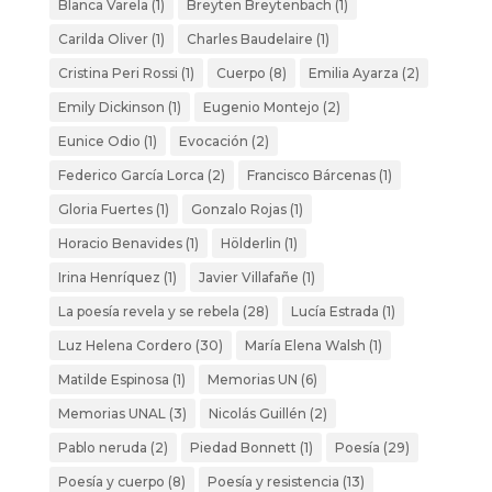
Blanca Varela
(1)
Breyten Breytenbach
(1)
Carilda Oliver
(1)
Charles Baudelaire
(1)
Cristina Peri Rossi
(1)
Cuerpo
(8)
Emilia Ayarza
(2)
Emily Dickinson
(1)
Eugenio Montejo
(2)
Eunice Odio
(1)
Evocación
(2)
Federico García Lorca
(2)
Francisco Bárcenas
(1)
Gloria Fuertes
(1)
Gonzalo Rojas
(1)
Horacio Benavides
(1)
Hölderlin
(1)
Irina Henríquez
(1)
Javier Villafañe
(1)
La poesía revela y se rebela
(28)
Lucía Estrada
(1)
Luz Helena Cordero
(30)
María Elena Walsh
(1)
Matilde Espinosa
(1)
Memorias UN
(6)
Memorias UNAL
(3)
Nicolás Guillén
(2)
Pablo neruda
(2)
Piedad Bonnett
(1)
Poesía
(29)
Poesía y cuerpo
(8)
Poesía y resistencia
(13)