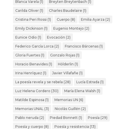
Blanca Varela
(1)
Breyten Breytenbach
(1)
Carilda Oliver
(1)
Charles Baudelaire
(1)
Cristina Peri Rossi
(1)
Cuerpo
(8)
Emilia Ayarza
(2)
Emily Dickinson
(1)
Eugenio Montejo
(2)
Eunice Odio
(1)
Evocación
(2)
Federico García Lorca
(2)
Francisco Bárcenas
(1)
Gloria Fuertes
(1)
Gonzalo Rojas
(1)
Horacio Benavides
(1)
Hölderlin
(1)
Irina Henríquez
(1)
Javier Villafañe
(1)
La poesía revela y se rebela
(28)
Lucía Estrada
(1)
Luz Helena Cordero
(30)
María Elena Walsh
(1)
Matilde Espinosa
(1)
Memorias UN
(6)
Memorias UNAL
(3)
Nicolás Guillén
(2)
Pablo neruda
(2)
Piedad Bonnett
(1)
Poesía
(29)
Poesía y cuerpo
(8)
Poesía y resistencia
(13)