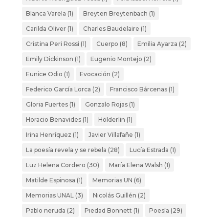
Blanca Varela
(1)
Breyten Breytenbach
(1)
Carilda Oliver
(1)
Charles Baudelaire
(1)
Cristina Peri Rossi
(1)
Cuerpo
(8)
Emilia Ayarza
(2)
Emily Dickinson
(1)
Eugenio Montejo
(2)
Eunice Odio
(1)
Evocación
(2)
Federico García Lorca
(2)
Francisco Bárcenas
(1)
Gloria Fuertes
(1)
Gonzalo Rojas
(1)
Horacio Benavides
(1)
Hölderlin
(1)
Irina Henríquez
(1)
Javier Villafañe
(1)
La poesía revela y se rebela
(28)
Lucía Estrada
(1)
Luz Helena Cordero
(30)
María Elena Walsh
(1)
Matilde Espinosa
(1)
Memorias UN
(6)
Memorias UNAL
(3)
Nicolás Guillén
(2)
Pablo neruda
(2)
Piedad Bonnett
(1)
Poesía
(29)