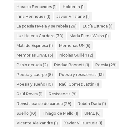
Horacio Benavides
(1)
Hölderlin
(1)
Irina Henríquez
(1)
Javier Villafañe
(1)
La poesía revela y se rebela
(28)
Lucía Estrada
(1)
Luz Helena Cordero
(30)
María Elena Walsh
(1)
Matilde Espinosa
(1)
Memorias UN
(6)
Memorias UNAL
(3)
Nicolás Guillén
(2)
Pablo neruda
(2)
Piedad Bonnett
(1)
Poesía
(29)
Poesía y cuerpo
(8)
Poesía y resistencia
(13)
Poesía y sueño
(10)
Raúl Gómez Jattin
(1)
Raúl Rovira
(1)
Resistencia
(9)
Revista punto de partida
(29)
Rubén Darío
(1)
Sueño
(10)
Thiago de Mello
(1)
UNAL
(6)
Vicente Aleixandre
(1)
Xavier Villaurrutia
(1)